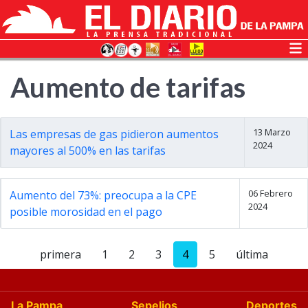
Aumento de tarifas
13 Marzo
Las empresas de gas pidieron aumentos
2024
mayores al 500% en las tarifas
06 Febrero
Aumento del 73%: preocupa a la CPE
2024
posible morosidad en el pago
primera
1
2
3
4
5
última
La Pampa
Sepelios
Deportes