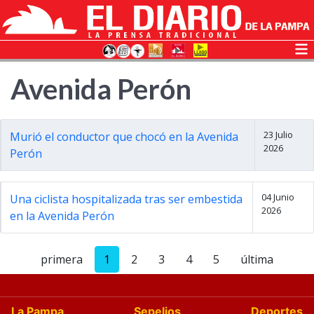
Avenida Perón
23 Julio
Murió el conductor que chocó en la Avenida
2026
Perón
04 Junio
Una ciclista hospitalizada tras ser embestida
2026
en la Avenida Perón
primera
1
2
3
4
5
última
La Pampa
Sepelios
Deportes