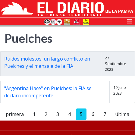
Puelches
27
Ruidos molestos: un largo conflicto en
Septiembre
Puelches y el mensaje de la FIA
2023
19 Julio
"Argentina Hace" en Puelches: la FIA se
2023
declaró incompetente
primera
1
2
3
4
5
6
7
última