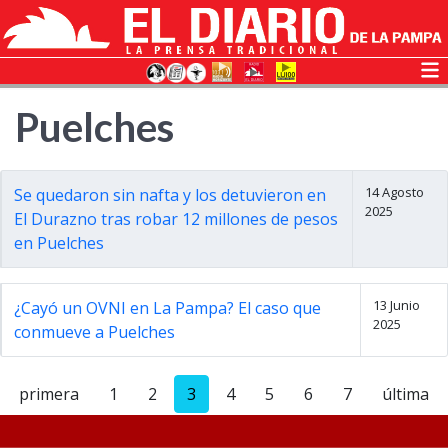
Puelches
14 Agosto
Se quedaron sin nafta y los detuvieron en
2025
El Durazno tras robar 12 millones de pesos
en Puelches
13 Junio
¿Cayó un OVNI en La Pampa? El caso que
2025
conmueve a Puelches
primera
1
2
3
4
5
6
7
última