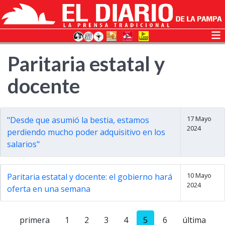
Paritaria estatal y
docente
17 Mayo
"Desde que asumió la bestia, estamos
2024
perdiendo mucho poder adquisitivo en los
salarios"
10 Mayo
Paritaria estatal y docente: el gobierno hará
2024
oferta en una semana
primera
1
2
3
4
5
6
última