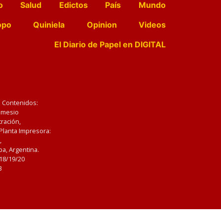
o
Salud
Edictos
País
Mundo
opo
Quiniela
Opinion
Videos
El Diario de Papel en DIGITAL
e Contenidos:
Nemesio
ración,
 Planta Impresora:
,
a, Argentina.
/18/19/20
3