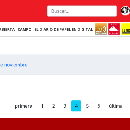
ABIERTA
CAMPO
EL DIARIO DE PAPEL EN DIGITAL
 de noviembre
primera
1
2
3
4
5
6
última