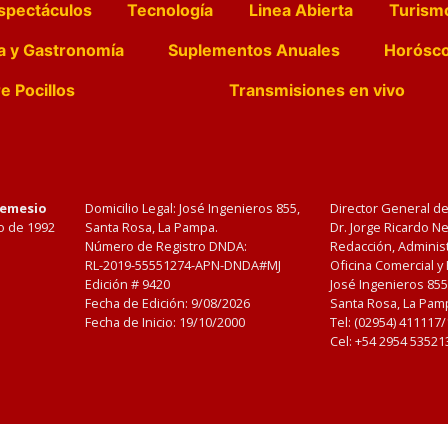
spectáculos
Tecnología
Linea Abierta
Turism
a y Gastronomía
Suplementos Anuales
Horósc
e Pocillos
Transmisiones en vivo
Nemesio
Domicilio Legal: José Ingenieros 855,
Director General d
o de 1992
Santa Rosa, La Pampa.
Dr. Jorge Ricardo 
Número de Registro DNDA:
Redacción, Administ
RL-2019-55551274-APN-DNDA#MJ
Oficina Comercial y
Edición #
9420
José Ingenieros 855
Fecha de Edición:
9/08/2026
Santa Rosa, La Pamp
Fecha de Inicio: 19/10/2000
Tel: (02954) 411117
Cel: +54 2954 53521