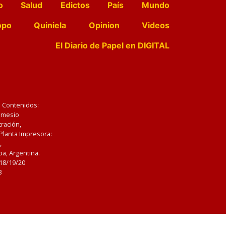
o
Salud
Edictos
País
Mundo
opo
Quiniela
Opinion
Videos
El Diario de Papel en DIGITAL
e Contenidos:
Nemesio
ración,
 Planta Impresora:
,
a, Argentina.
/18/19/20
3