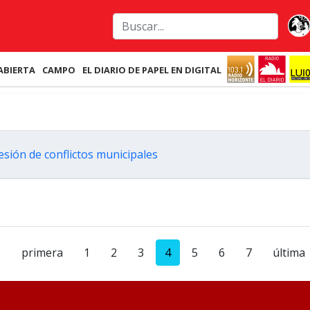
ABIERTA
CAMPO
EL DIARIO DE PAPEL EN DIGITAL
esión de conflictos municipales
primera
1
2
3
4
5
6
7
última