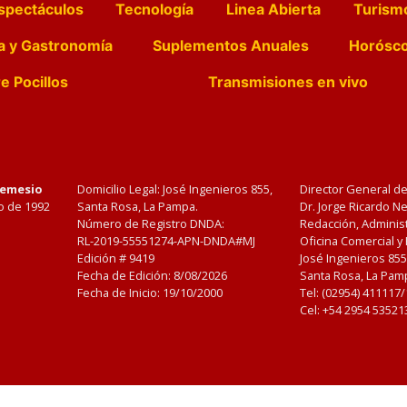
spectáculos
Tecnología
Linea Abierta
Turism
a y Gastronomía
Suplementos Anuales
Horósc
e Pocillos
Transmisiones en vivo
Nemesio
Domicilio Legal: José Ingenieros 855,
Director General d
o de 1992
Santa Rosa, La Pampa.
Dr. Jorge Ricardo 
Número de Registro DNDA:
Redacción, Administ
RL-2019-55551274-APN-DNDA#MJ
Oficina Comercial y
Edición #
9419
José Ingenieros 855
Fecha de Edición:
8/08/2026
Santa Rosa, La Pamp
Fecha de Inicio: 19/10/2000
Tel: (02954) 411117
Cel: +54 2954 53521