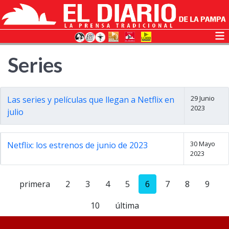
Series
29 Junio
Las series y películas que llegan a Netflix en
2023
julio
30 Mayo
Netflix: los estrenos de junio de 2023
2023
primera
2
3
4
5
6
7
8
9
10
última