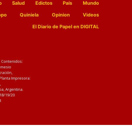
o
Salud
Edictos
País
Mundo
opo
Quiniela
Opinion
Videos
El Diario de Papel en DIGITAL
e Contenidos:
Nemesio
ración,
 Planta Impresora:
,
a, Argentina.
/18/19/20
3