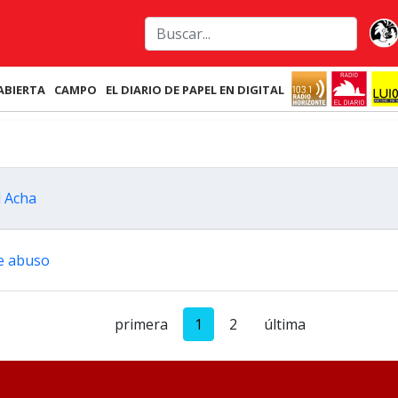
ABIERTA
CAMPO
EL DIARIO DE PAPEL EN DIGITAL
l Acha
de abuso
primera
1
2
última