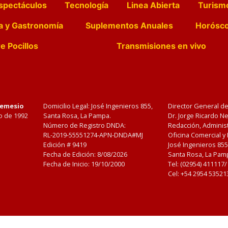
spectáculos
Tecnología
Linea Abierta
Turism
a y Gastronomía
Suplementos Anuales
Horósc
e Pocillos
Transmisiones en vivo
Nemesio
Domicilio Legal: José Ingenieros 855,
Director General d
o de 1992
Santa Rosa, La Pampa.
Dr. Jorge Ricardo 
Número de Registro DNDA:
Redacción, Administ
RL-2019-55551274-APN-DNDA#MJ
Oficina Comercial y
Edición #
9419
José Ingenieros 855
Fecha de Edición:
8/08/2026
Santa Rosa, La Pamp
Fecha de Inicio: 19/10/2000
Tel: (02954) 411117
Cel: +54 2954 53521