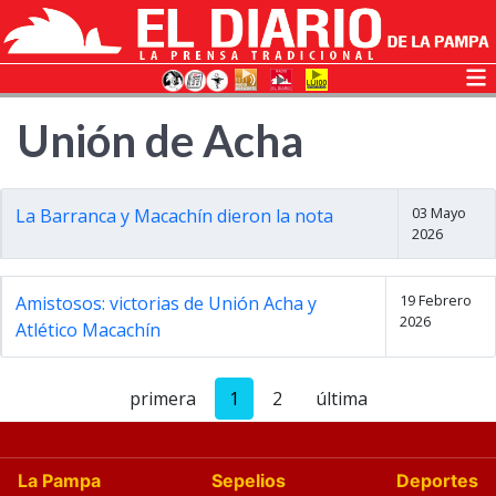
Unión de Acha
03 Mayo
La Barranca y Macachín dieron la nota
2026
19 Febrero
Amistosos: victorias de Unión Acha y
2026
Atlético Macachín
primera
1
2
última
La Pampa
Sepelios
Deportes