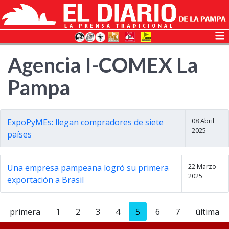
Agencia I-COMEX La
Pampa
08 Abril
ExpoPyMEs: llegan compradores de siete
2025
países
22 Marzo
Una empresa pampeana logró su primera
2025
exportación a Brasil
primera
1
2
3
4
5
6
7
última