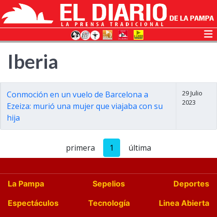
Iberia
29 Julio
Conmoción en un vuelo de Barcelona a
2023
Ezeiza: murió una mujer que viajaba con su
hija
primera
1
última
La Pampa
Sepelios
Deportes
Espectáculos
Tecnología
Linea Abierta