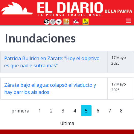
Inundaciones
17 Mayo
Patricia Bullrich en Zárate: "Hoy el objetivo
2025
es que nadie sufra más"
17 Mayo
Zárate bajo el agua: colapsó el viaducto y
2025
hay barrios aislados
primera
1
2
3
4
5
6
7
8
última