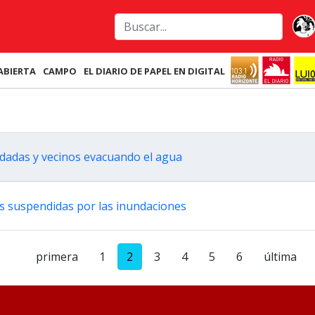
ABIERTA
CAMPO
EL DIARIO DE PAPEL EN DIGITAL
ndadas y vecinos evacuando el agua
s suspendidas por las inundaciones
primera
1
2
3
4
5
6
última