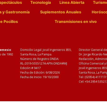
spectáculos
Tecnología
Linea Abierta
Turism
a y Gastronomía
Suplementos Anuales
Horósc
e Pocillos
Transmisiones en vivo
Nemesio
Domicilio Legal: José Ingenieros 855,
Director General d
o de 1992
Santa Rosa, La Pampa.
Dr. Jorge Ricardo 
Número de Registro DNDA:
Redacción, Administ
RL-2019-55551274-APN-DNDA#MJ
Oficina Comercial y
Edición #
9417
José Ingenieros 855
Fecha de Edición:
6/08/2026
Santa Rosa, La Pamp
Fecha de Inicio: 19/10/2000
Tel: (02954) 411117
Cel: +54 2954 53521