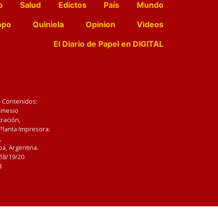
o
Salud
Edictos
País
Mundo
opo
Quiniela
Opinion
Videos
El Diario de Papel en DIGITAL
e Contenidos:
Nemesio
ración,
 Planta Impresora:
,
a, Argentina.
/18/19/20
3