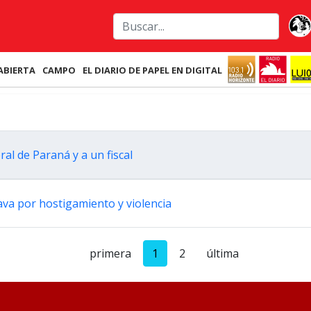
ABIERTA
CAMPO
EL DIARIO DE PAPEL EN DIGITAL
al de Paraná y a un fiscal
ava por hostigamiento y violencia
primera
1
2
última