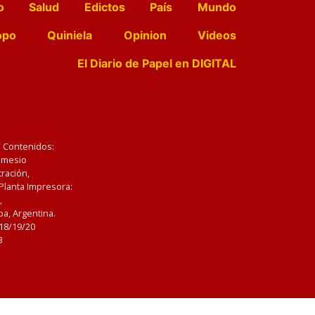
o
Salud
Edictos
País
Mundo
opo
Quiniela
Opinion
Videos
El Diario de Papel en DIGITAL
e Contenidos:
Nemesio
ración,
 Planta Impresora:
,
a, Argentina.
/18/19/20
3