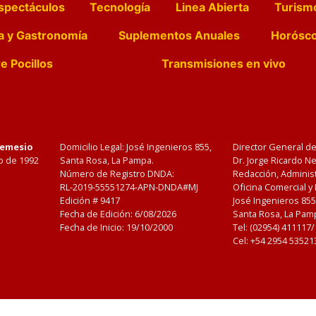
spectáculos
Tecnología
Linea Abierta
Turism
a y Gastronomía
Suplementos Anuales
Horósc
e Pocillos
Transmisiones en vivo
Nemesio
Domicilio Legal: José Ingenieros 855,
Director General d
o de 1992
Santa Rosa, La Pampa.
Dr. Jorge Ricardo 
Número de Registro DNDA:
Redacción, Administ
RL-2019-55551274-APN-DNDA#MJ
Oficina Comercial y
Edición #
9417
José Ingenieros 855
Fecha de Edición:
6/08/2026
Santa Rosa, La Pamp
Fecha de Inicio: 19/10/2000
Tel: (02954) 411117
Cel: +54 2954 53521