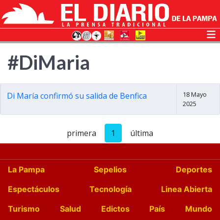
#DiMaria
18 Mayo
Di María confirmó su salida de Benfica
2025
primera
1
última
La Pampa
Sepelios
Deportes
Espectáculos
Tecnología
Linea Abierta
Turismo
Salud
Edictos
País
Mundo