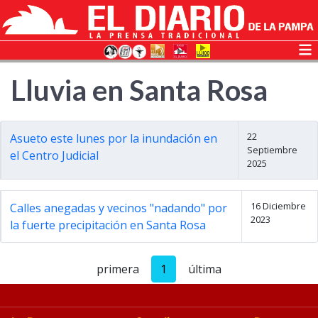
Lluvia en Santa Rosa
22
Asueto este lunes por la inundación en
Septiembre
el Centro Judicial
2025
16 Diciembre
Calles anegadas y vecinos "nadando" por
2023
la fuerte precipitación en Santa Rosa
primera
1
última