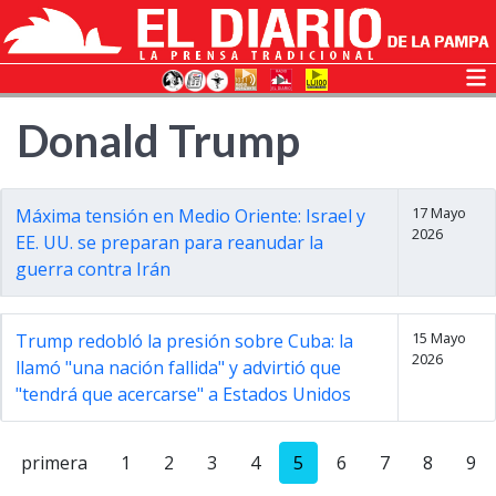
Donald Trump
17 Mayo
Máxima tensión en Medio Oriente: Israel y
2026
EE. UU. se preparan para reanudar la
guerra contra Irán
15 Mayo
Trump redobló la presión sobre Cuba: la
2026
llamó "una nación fallida" y advirtió que
"tendrá que acercarse" a Estados Unidos
primera
1
2
3
4
5
6
7
8
9