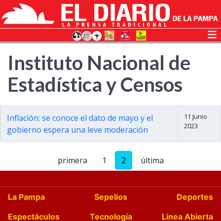
Instituto Nacional de
Estadística y Censos
11 Junio
Inflación: se conoce el dato de mayo y el
2023
gobierno espera una leve moderación
primera
1
2
última
La Pampa
Sepelios
Deportes
Espectáculos
Tecnología
Linea Abierta