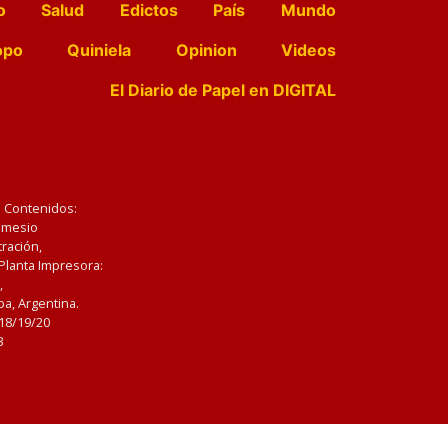
o
Salud
Edictos
País
Mundo
opo
Quiniela
Opinion
Videos
El Diario de Papel en DIGITAL
e Contenidos:
Nemesio
ración,
 Planta Impresora:
,
a, Argentina.
/18/19/20
3