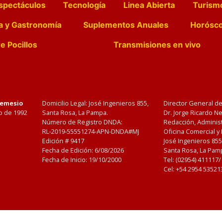
spectáculos
Tecnología
Linea Abierta
Turism
a y Gastronomía
Suplementos Anuales
Horósc
e Pocillos
Transmisiones en vivo
Nemesio
Domicilio Legal: José Ingenieros 855,
Director General d
o de 1992
Santa Rosa, La Pampa.
Dr. Jorge Ricardo 
Número de Registro DNDA:
Redacción, Administ
RL-2019-55551274-APN-DNDA#MJ
Oficina Comercial y
Edición #
9417
José Ingenieros 855
Fecha de Edición:
6/08/2026
Santa Rosa, La Pamp
Fecha de Inicio: 19/10/2000
Tel: (02954) 411117
Cel: +54 2954 53521