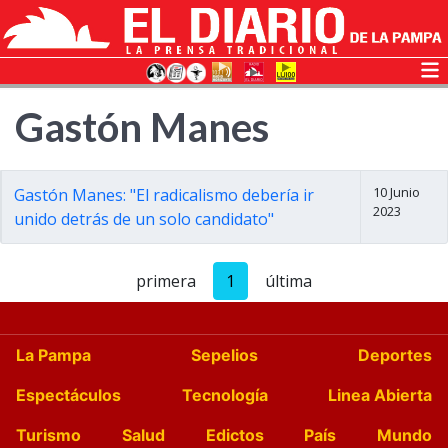
Gastón Manes
10 Junio
Gastón Manes: "El radicalismo debería ir
2023
unido detrás de un solo candidato"
primera
1
última
La Pampa
Sepelios
Deportes
Espectáculos
Tecnología
Linea Abierta
Turismo
Salud
Edictos
País
Mundo