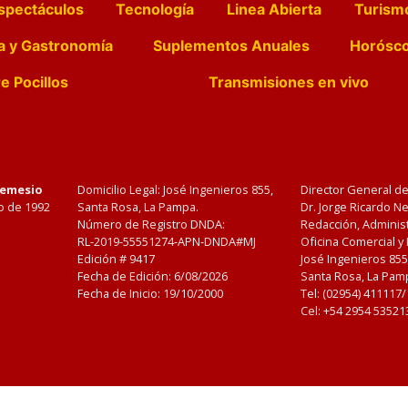
spectáculos
Tecnología
Linea Abierta
Turism
a y Gastronomía
Suplementos Anuales
Horósc
e Pocillos
Transmisiones en vivo
Nemesio
Domicilio Legal: José Ingenieros 855,
Director General d
o de 1992
Santa Rosa, La Pampa.
Dr. Jorge Ricardo 
Número de Registro DNDA:
Redacción, Administ
RL-2019-55551274-APN-DNDA#MJ
Oficina Comercial y
Edición #
9417
José Ingenieros 855
Fecha de Edición:
6/08/2026
Santa Rosa, La Pamp
Fecha de Inicio: 19/10/2000
Tel: (02954) 411117
Cel: +54 2954 53521