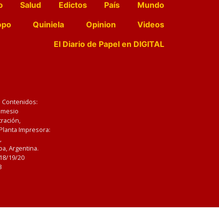
o
Salud
Edictos
País
Mundo
opo
Quiniela
Opinion
Videos
El Diario de Papel en DIGITAL
e Contenidos:
Nemesio
ración,
 Planta Impresora:
,
a, Argentina.
/18/19/20
3