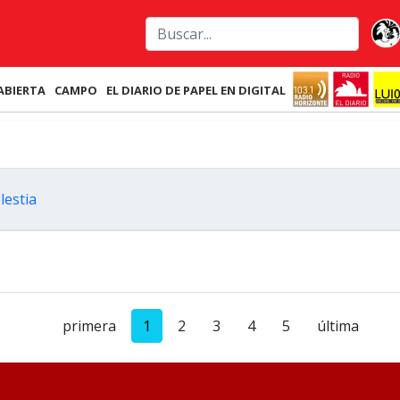
ABIERTA
CAMPO
EL DIARIO DE PAPEL EN DIGITAL
lestia
primera
1
2
3
4
5
última