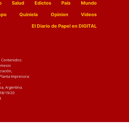
o
Salud
Edictos
País
Mundo
opo
Quiniela
Opinion
Videos
El Diario de Papel en DIGITAL
e Contenidos:
Nemesio
ración,
 Planta Impresora:
,
a, Argentina.
/18/19/20
3