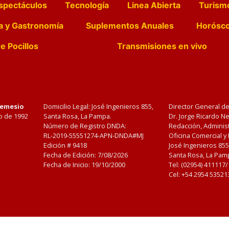
spectáculos
Tecnología
Linea Abierta
Turism
a y Gastronomía
Suplementos Anuales
Horósc
e Pocillos
Transmisiones en vivo
Nemesio
Domicilio Legal: José Ingenieros 855,
Director General d
o de 1992
Santa Rosa, La Pampa.
Dr. Jorge Ricardo 
Número de Registro DNDA:
Redacción, Administ
RL-2019-55551274-APN-DNDA#MJ
Oficina Comercial y
Edición #
9418
José Ingenieros 855
Fecha de Edición:
7/08/2026
Santa Rosa, La Pamp
Fecha de Inicio: 19/10/2000
Tel: (02954) 411117
Cel: +54 2954 53521