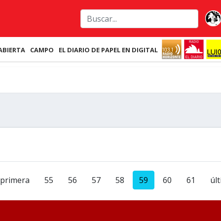
ABIERTA
CAMPO
EL DIARIO DE PAPEL EN DIGITAL
primera
55
56
57
58
59
60
61
úl