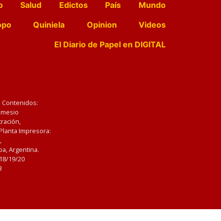
o
Salud
Edictos
País
Mundo
opo
Quiniela
Opinion
Videos
El Diario de Papel en DIGITAL
e Contenidos:
Nemesio
ración,
 Planta Impresora:
,
a, Argentina.
/18/19/20
3