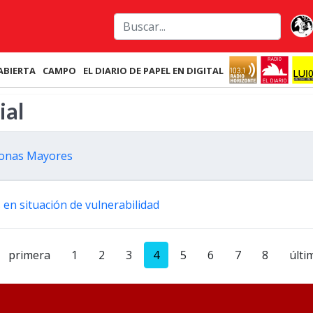
ABIERTA
CAMPO
EL DIARIO DE PAPEL EN DIGITAL
ial
rsonas Mayores
en situación de vulnerabilidad
primera
1
2
3
4
5
6
7
8
últi