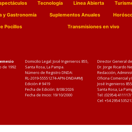
spectáculos
Tecnología
Linea Abierta
Turism
a y Gastronomía
Suplementos Anuales
Horósc
e Pocillos
Transmisiones en vivo
Nemesio
Domicilio Legal: José Ingenieros 855,
Director General d
o de 1992
Santa Rosa, La Pampa.
Dr. Jorge Ricardo 
Número de Registro DNDA:
Redacción, Administ
RL-2019-55551274-APN-DNDA#MJ
Oficina Comercial y
Edición #
9419
José Ingenieros 855
Fecha de Edición:
8/08/2026
Santa Rosa, La Pamp
Fecha de Inicio: 19/10/2000
Tel: (02954) 411117
Cel: +54 2954 53521