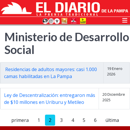
Ministerio de Desarrollo
Social
19 Enero
Residencias de adultos mayores: casi 1.000
2026
camas habilitadas en La Pampa
20 Diciembre
Ley de Descentralización: entregaron más
2025
de $10 millones en Uriburu y Metileo
primera
1
2
3
4
5
6
última