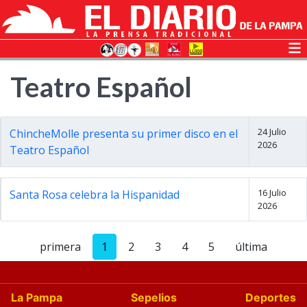
Teatro Español
24 Julio
ChincheMolle presenta su primer disco en el
2026
Teatro Español
16 Julio
Santa Rosa celebra la Hispanidad
2026
primera
1
2
3
4
5
última
La Pampa
Sepelios
Deportes