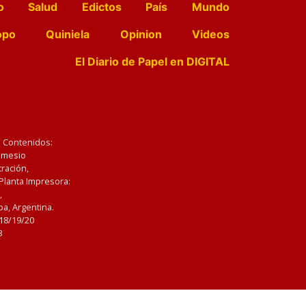
o
Salud
Edictos
País
Mundo
opo
Quiniela
Opinion
Videos
El Diario de Papel en DIGITAL
e Contenidos:
Nemesio
ración,
 Planta Impresora:
,
a, Argentina.
/18/19/20
3