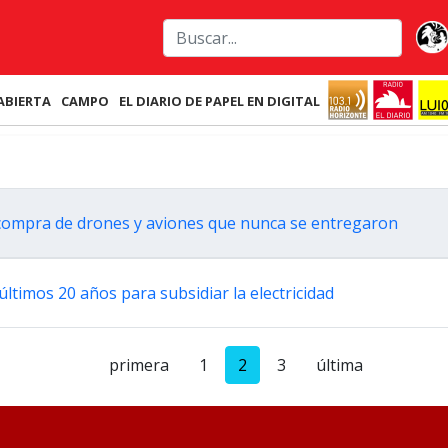
ABIERTA
CAMPO
EL DIARIO DE PAPEL EN DIGITAL
compra de drones y aviones que nunca se entregaron
ltimos 20 años para subsidiar la electricidad
primera
1
2
3
última