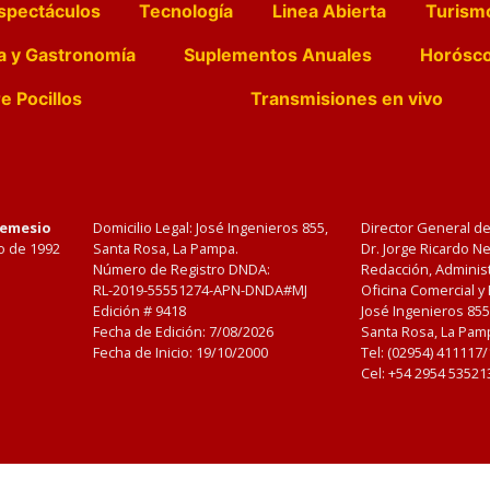
spectáculos
Tecnología
Linea Abierta
Turism
a y Gastronomía
Suplementos Anuales
Horósc
e Pocillos
Transmisiones en vivo
Nemesio
Domicilio Legal: José Ingenieros 855,
Director General d
o de 1992
Santa Rosa, La Pampa.
Dr. Jorge Ricardo 
Número de Registro DNDA:
Redacción, Administ
RL-2019-55551274-APN-DNDA#MJ
Oficina Comercial y
Edición #
9418
José Ingenieros 855
Fecha de Edición:
7/08/2026
Santa Rosa, La Pamp
Fecha de Inicio: 19/10/2000
Tel: (02954) 411117
Cel: +54 2954 53521