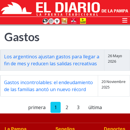
Gastos
26 Mayo
Los argentinos ajustan gastos para llegar a
2026
fin de mes y reducen las salidas recreativas
20 Noviembre
Gastos incontrolables: el endeudamiento
2025
de las familias anotó un nuevo récord
primera
1
2
3
última
La Pampa
Sepelios
Deportes