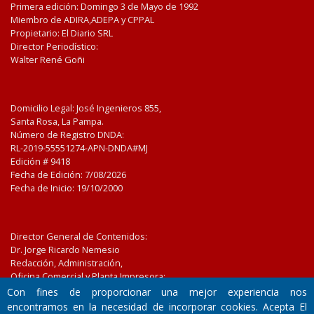
Primera edición: Domingo 3 de Mayo de 1992
Miembro de ADIRA,ADEPA y CPPAL
Propietario: El Diario SRL
Director Periodístico:
Walter René Goñi
Domicilio Legal: José Ingenieros 855,
Santa Rosa, La Pampa.
Número de Registro DNDA:
RL-2019-55551274-APN-DNDA#MJ
Edición #
9418
Fecha de Edición:
7/08/2026
Fecha de Inicio: 19/10/2000
Director General de Contenidos:
Dr. Jorge Ricardo Nemesio
Redacción, Administración,
Oficina Comercial y Planta Impresora:
José Ingenieros 855,
Con fines de proporcionar una mejor experiencia nos
Santa Rosa, La Pampa, Argentina.
encontramos en la necesidad de incorporar cookies. Acepta El