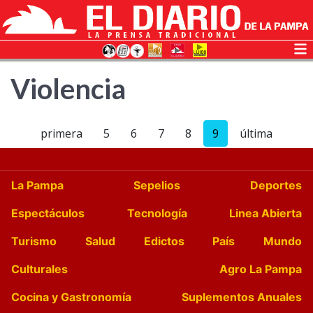
Violencia
primera
5
6
7
8
9
última
La Pampa
Sepelios
Deportes
Espectáculos
Tecnología
Linea Abierta
Turismo
Salud
Edictos
País
Mundo
Culturales
Agro La Pampa
Cocina y Gastronomía
Suplementos Anuales