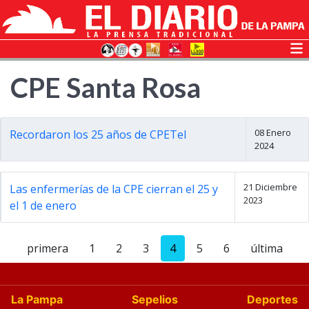
CPE Santa Rosa
08 Enero
Recordaron los 25 años de CPETel
2024
21 Diciembre
Las enfermerías de la CPE cierran el 25 y
2023
el 1 de enero
primera
1
2
3
4
5
6
última
La Pampa
Sepelios
Deportes