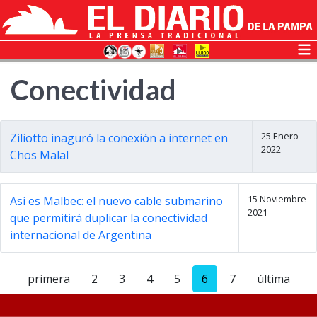
Conectividad
25 Enero
Ziliotto inaguró la conexión a internet en
2022
Chos Malal
15 Noviembre
Así es Malbec: el nuevo cable submarino
2021
que permitirá duplicar la conectividad
internacional de Argentina
primera
2
3
4
5
6
7
última