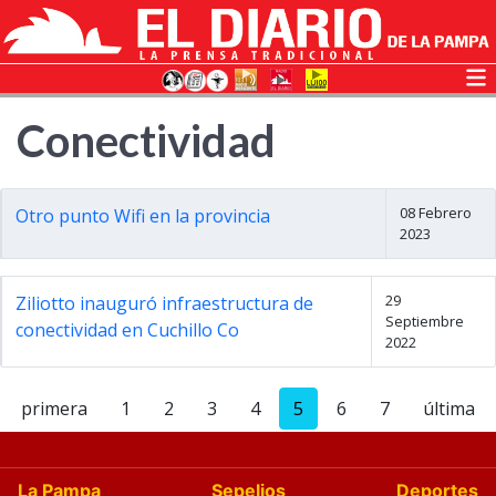
Conectividad
08 Febrero
Otro punto Wifi en la provincia
2023
29
Ziliotto inauguró infraestructura de
Septiembre
conectividad en Cuchillo Co
2022
primera
1
2
3
4
5
6
7
última
La Pampa
Sepelios
Deportes