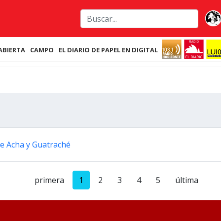
ABIERTA
CAMPO
EL DIARIO DE PAPEL EN DIGITAL
ne Acha y Guatraché
primera
1
2
3
4
5
última