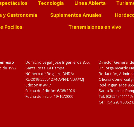
spectáculos
Tecnología
Linea Abierta
Turism
a y Gastronomía
Suplementos Anuales
Horósc
e Pocillos
Transmisiones en vivo
Nemesio
Domicilio Legal: José Ingenieros 855,
Director General d
o de 1992
Santa Rosa, La Pampa.
Dr. Jorge Ricardo 
Número de Registro DNDA:
Redacción, Administ
RL-2019-55551274-APN-DNDA#MJ
Oficina Comercial y
Edición #
9417
José Ingenieros 855
Fecha de Edición:
6/08/2026
Santa Rosa, La Pamp
Fecha de Inicio: 19/10/2000
Tel: (02954) 411117
Cel: +54 2954 53521