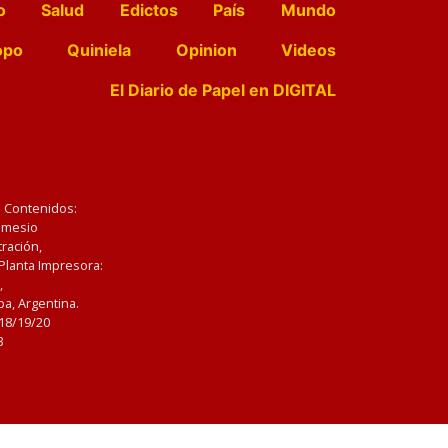
o
Salud
Edictos
País
Mundo
opo
Quiniela
Opinion
Videos
El Diario de Papel en DIGITAL
e Contenidos:
Nemesio
ración,
 Planta Impresora:
,
a, Argentina.
/18/19/20
3