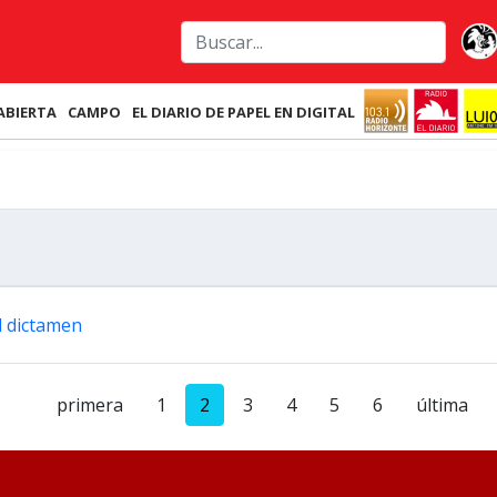
ABIERTA
CAMPO
EL DIARIO DE PAPEL EN DIGITAL
l dictamen
primera
1
2
3
4
5
6
última