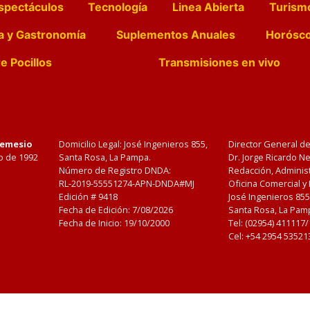
spectáculos
Tecnología
Linea Abierta
Turism
a y Gastronomía
Suplementos Anuales
Horósc
e Pocillos
Transmisiones en vivo
Nemesio
Domicilio Legal: José Ingenieros 855,
Director General d
o de 1992
Santa Rosa, La Pampa.
Dr. Jorge Ricardo 
Número de Registro DNDA:
Redacción, Administ
RL-2019-55551274-APN-DNDA#MJ
Oficina Comercial y
Edición #
9418
José Ingenieros 855
Fecha de Edición:
7/08/2026
Santa Rosa, La Pamp
Fecha de Inicio: 19/10/2000
Tel: (02954) 411117
Cel: +54 2954 53521