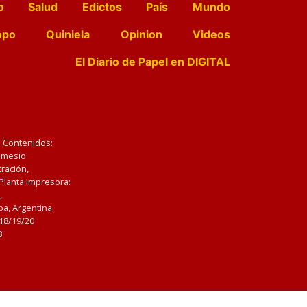
o
Salud
Edictos
País
Mundo
opo
Quiniela
Opinion
Videos
El Diario de Papel en DIGITAL
e Contenidos:
Nemesio
ración,
 Planta Impresora:
,
a, Argentina.
/18/19/20
3