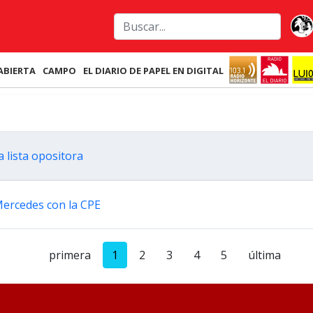
ABIERTA
CAMPO
EL DIARIO DE PAPEL EN DIGITAL
a lista opositora
Mercedes con la CPE
primera
1
2
3
4
5
última