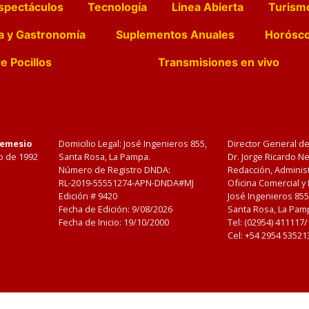
spectáculos
Tecnología
Linea Abierta
Turism
a y Gastronomía
Suplementos Anuales
Horósc
e Pocillos
Transmisiones en vivo
Nemesio
Domicilio Legal: José Ingenieros 855,
Director General d
o de 1992
Santa Rosa, La Pampa.
Dr. Jorge Ricardo 
Número de Registro DNDA:
Redacción, Administ
RL-2019-55551274-APN-DNDA#MJ
Oficina Comercial y
Edición #
9420
José Ingenieros 855
Fecha de Edición:
9/08/2026
Santa Rosa, La Pamp
Fecha de Inicio: 19/10/2000
Tel: (02954) 411117
Cel: +54 2954 53521