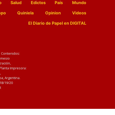
o
Salud
Edictos
País
Mundo
opo
Quiniela
Opinion
Videos
El Diario de Papel en DIGITAL
e Contenidos:
Nemesio
ración,
 Planta Impresora:
,
a, Argentina.
/18/19/20
3