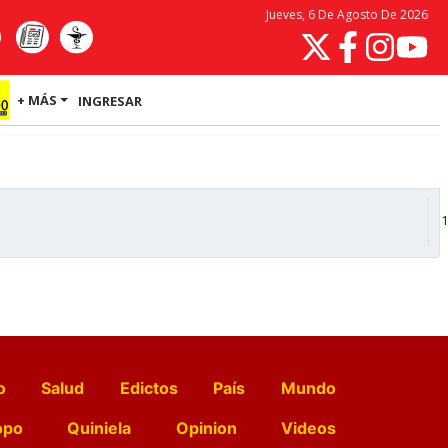
Jueves, 6 De Agosto De 2026
+ MÁS
INGRESAR
1
o
Salud
Edictos
País
Mundo
opo
Quiniela
Opinion
Videos