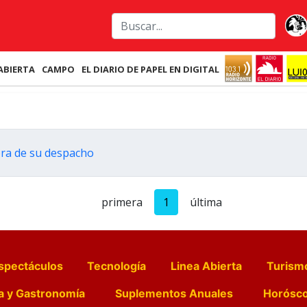
ABIERTA
CAMPO
EL DIARIO DE PAPEL EN DIGITAL
ora de su despacho
primera
1
última
spectáculos
Tecnología
Linea Abierta
Turism
a y Gastronomía
Suplementos Anuales
Horósc