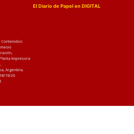
El Diario de Papel en DIGITAL
e Contenidos:
Nemesio
ración,
 Planta Impresora:
,
a, Argentina.
/18/19/20
3