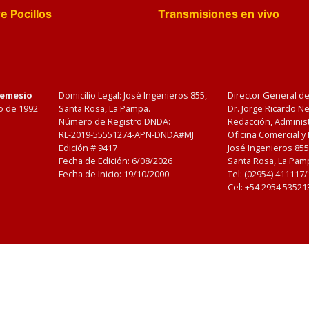
e Pocillos
Transmisiones en vivo
Nemesio
Domicilio Legal: José Ingenieros 855,
Director General d
o de 1992
Santa Rosa, La Pampa.
Dr. Jorge Ricardo 
Número de Registro DNDA:
Redacción, Administ
RL-2019-55551274-APN-DNDA#MJ
Oficina Comercial y
Edición #
9417
José Ingenieros 855
Fecha de Edición:
6/08/2026
Santa Rosa, La Pamp
Fecha de Inicio: 19/10/2000
Tel: (02954) 411117
Cel: +54 2954 53521