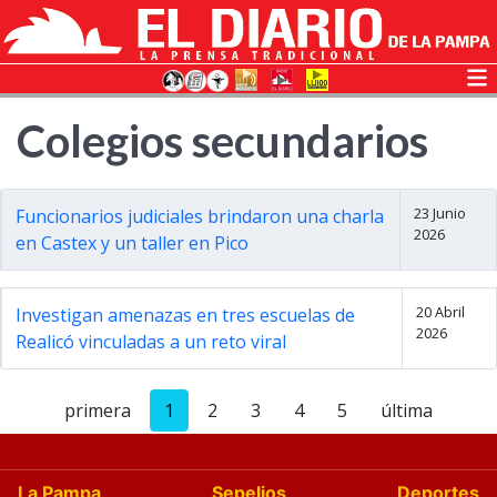
Colegios secundarios
23 Junio
Funcionarios judiciales brindaron una charla
2026
en Castex y un taller en Pico
20 Abril
Investigan amenazas en tres escuelas de
2026
Realicó vinculadas a un reto viral
primera
1
2
3
4
5
última
La Pampa
Sepelios
Deportes