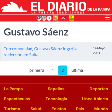
Gustavo Sáenz
14 Mayo
Con comodidad, Gustavo Sáenz logró la
2023
reelección en Salta
primera
1
2
última
La Pampa
Sepelios
Deportes
Espectáculos
Tecnología
Linea Abierta
Turismo
Salud
Edictos
País
Mundo