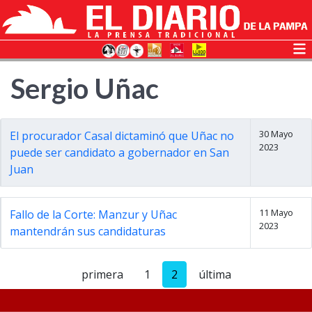
Sergio Uñac
30 Mayo
El procurador Casal dictaminó que Uñac no
2023
puede ser candidato a gobernador en San
Juan
11 Mayo
Fallo de la Corte: Manzur y Uñac
2023
mantendrán sus candidaturas
primera
1
2
última