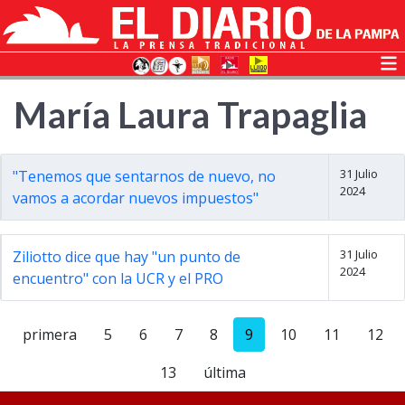
María Laura Trapaglia
31 Julio
"Tenemos que sentarnos de nuevo, no
2024
vamos a acordar nuevos impuestos"
31 Julio
Ziliotto dice que hay "un punto de
2024
encuentro" con la UCR y el PRO
primera
5
6
7
8
9
10
11
12
13
última