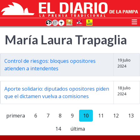
María Laura Trapaglia
19 Julio
Control de riesgos: bloques opositores
2024
atienden a intendentes
18 Julio
Aporte solidario: diputados opositores piden
2024
que el dictamen vuelva a comisiones
primera
6
7
8
9
10
11
12
13
14
última