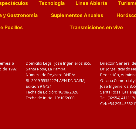
spectáculos
Tecnología
Linea Abierta
Turism
a y Gastronomía
Suplementos Anuales
Horósc
e Pocillos
Transmisiones en vivo
Nemesio
Domicilio Legal: José Ingenieros 855,
Director General d
o de 1992
Santa Rosa, La Pampa.
Dr. Jorge Ricardo 
Número de Registro DNDA:
Redacción, Administ
RL-2019-55551274-APN-DNDA#MJ
Oficina Comercial y
Edición #
9421
José Ingenieros 855
Fecha de Edición:
10/08/2026
Santa Rosa, La Pamp
Fecha de Inicio: 19/10/2000
Tel: (02954) 411117
Cel: +54 2954 53521