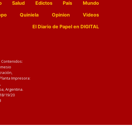
o
Salud
Edictos
País
Mundo
opo
Quiniela
Opinion
Videos
El Diario de Papel en DIGITAL
e Contenidos:
Nemesio
ración,
 Planta Impresora:
,
a, Argentina.
/18/19/20
3