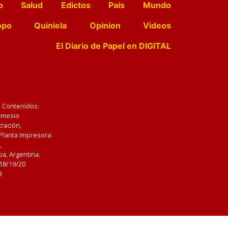
o
Salud
Edictos
País
Mundo
opo
Quiniela
Opinion
Videos
El Diario de Papel en DIGITAL
e Contenidos:
Nemesio
ración,
 Planta Impresora:
,
a, Argentina.
/18/19/20
3