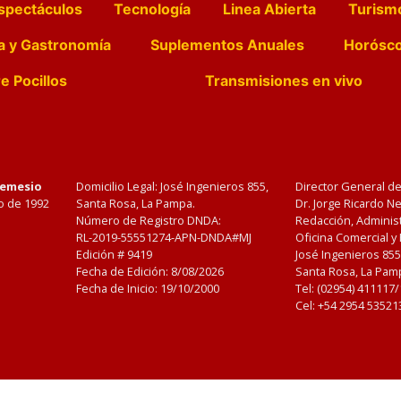
spectáculos
Tecnología
Linea Abierta
Turism
a y Gastronomía
Suplementos Anuales
Horósc
e Pocillos
Transmisiones en vivo
Nemesio
Domicilio Legal: José Ingenieros 855,
Director General d
o de 1992
Santa Rosa, La Pampa.
Dr. Jorge Ricardo 
Número de Registro DNDA:
Redacción, Administ
RL-2019-55551274-APN-DNDA#MJ
Oficina Comercial y
Edición #
9419
José Ingenieros 855
Fecha de Edición:
8/08/2026
Santa Rosa, La Pamp
Fecha de Inicio: 19/10/2000
Tel: (02954) 411117
Cel: +54 2954 53521