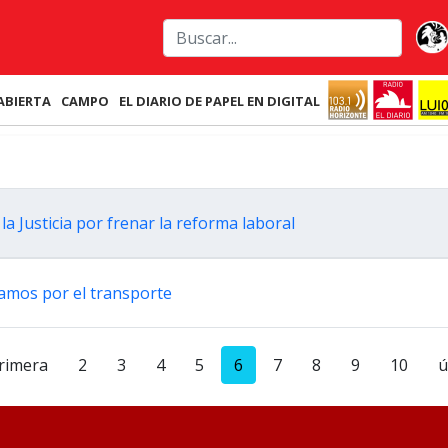
ABIERTA
CAMPO
EL DIARIO DE PAPEL EN DIGITAL
a Justicia por frenar la reforma laboral
lamos por el transporte
rimera
2
3
4
5
6
7
8
9
10
ú