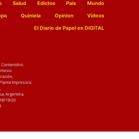
o
Salud
Edictos
País
Mundo
opo
Quiniela
Opinion
Videos
El Diario de Papel en DIGITAL
e Contenidos:
Nemesio
ración,
 Planta Impresora:
,
a, Argentina.
/18/19/20
3