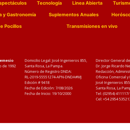
spectáculos
Tecnología
Linea Abierta
Turism
a y Gastronomía
Suplementos Anuales
Horósc
e Pocillos
Transmisiones en vivo
Nemesio
Domicilio Legal: José Ingenieros 855,
Director General d
o de 1992
Santa Rosa, La Pampa.
Dr. Jorge Ricardo 
Número de Registro DNDA:
Redacción, Administ
RL-2019-55551274-APN-DNDA#MJ
Oficina Comercial y
Edición #
9418
José Ingenieros 855
Fecha de Edición:
7/08/2026
Santa Rosa, La Pamp
Fecha de Inicio: 19/10/2000
Tel: (02954) 411117
Cel: +54 2954 53521