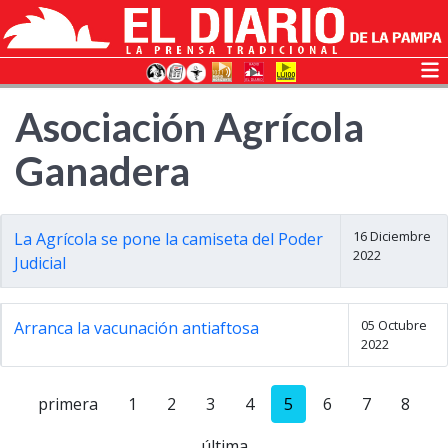
Asociación Agrícola
Ganadera
16 Diciembre
La Agrícola se pone la camiseta del Poder
2022
Judicial
05 Octubre
Arranca la vacunación antiaftosa
2022
primera
1
2
3
4
5
6
7
8
última