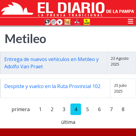
Metileo
23 Agosto
Entrega de nuevos vehículos en Metileo y
2025
Adolfo Van Praet
25 Julio
Despiste y vuelco en la Ruta Provincial 102
2025
primera
1
2
3
4
5
6
7
8
última