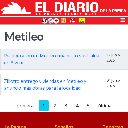
Metileo
12 Junio
Recuperaron en Metileo una moto sustraída
2026
en Alvear
04 Junio
Ziliotto entregó viviendas en Metileo y
2026
anunció más obras para la localidad
primera
1
2
3
4
5
última
La Pampa
Sepelios
Deportes