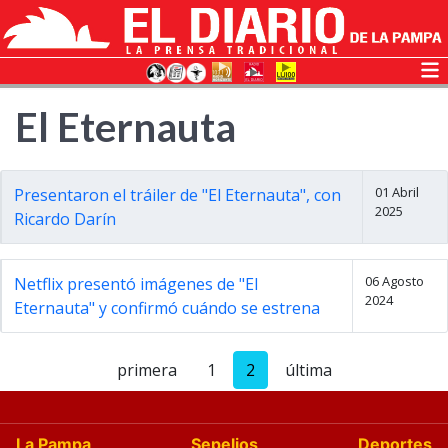
El Eternauta
01 Abril
Presentaron el tráiler de "El Eternauta", con
2025
Ricardo Darín
06 Agosto
Netflix presentó imágenes de "El
2024
Eternauta" y confirmó cuándo se estrena
primera
1
2
última
La Pampa
Sepelios
Deportes