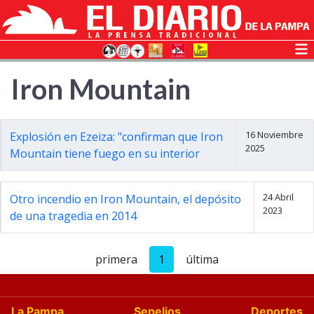
Iron Mountain
16 Noviembre
Explosión en Ezeiza: "confirman que Iron
2025
Mountain tiene fuego en su interior
24 Abril
Otro incendio en Iron Mountain, el depósito
2023
de una tragedia en 2014
primera
1
última
La Pampa
Sepelios
Deportes