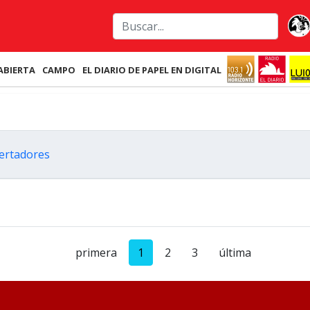
ABIERTA
CAMPO
EL DIARIO DE PAPEL EN DIGITAL
bertadores
primera
1
2
3
última