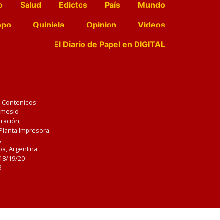
o
Salud
Edictos
País
Mundo
opo
Quiniela
Opinion
Videos
El Diario de Papel en DIGITAL
e Contenidos:
Nemesio
ración,
 Planta Impresora:
,
a, Argentina.
/18/19/20
3