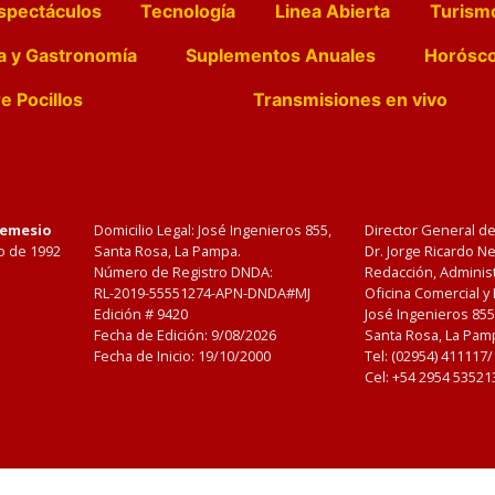
spectáculos
Tecnología
Linea Abierta
Turism
a y Gastronomía
Suplementos Anuales
Horósc
e Pocillos
Transmisiones en vivo
Nemesio
Domicilio Legal: José Ingenieros 855,
Director General d
o de 1992
Santa Rosa, La Pampa.
Dr. Jorge Ricardo 
Número de Registro DNDA:
Redacción, Administ
RL-2019-55551274-APN-DNDA#MJ
Oficina Comercial y
Edición #
9420
José Ingenieros 855
Fecha de Edición:
9/08/2026
Santa Rosa, La Pamp
Fecha de Inicio: 19/10/2000
Tel: (02954) 411117
Cel: +54 2954 53521